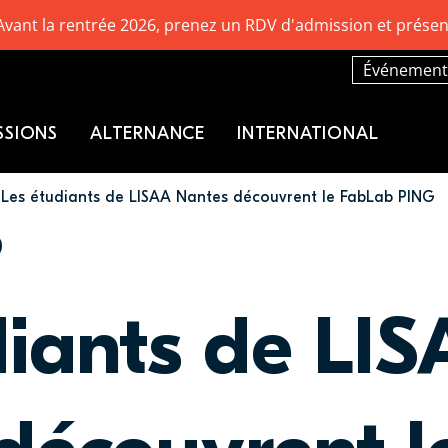
Avant la rentrée 2026, prenez un RDV d'admission et présen
Événement
SSIONS
ALTERNANCE
INTERNATIONAL
Les étudiants de LISAA Nantes découvrent le FabLab PING
diants de LI