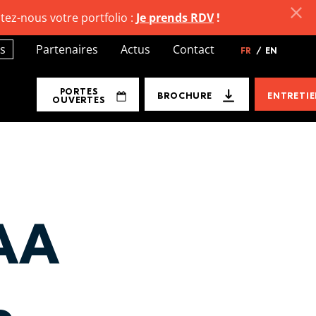
tez-nous votre portfolio :
Je prends RDV
!
s
Partenaires
Actus
Contact
FR
/
EN
PORTES
BROCHURE
ENTRETI
OUVERTES
SAA