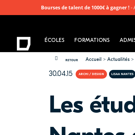
Bourses de talent de 1000€ à gagner !
- 
ÉCOLES
FORMATIONS
ADMI
Accueil
Actualités
VOUS ÊTES ICI
RETOUR
30.04.15
ARCHI / DESIGN
LISAA NANTES
Les étu