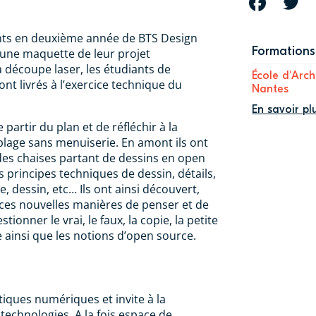
FACEBOOK
T
ants en deuxième année de BTS Design
Formations 
 une maquette de leur projet
a découpe laser, les étudiants de
École d'Arch
nt livrés à l’exercice technique du
Nantes
En savoir pl
 partir du plan et de réfléchir à la
lage sans menuiserie. En amont ils ont
des chaises partant de dessins en open
s principes techniques de dessin, détails,
, dessin, etc… Ils ont ainsi découvert,
ces nouvelles manières de penser et de
stionner le vrai, le faux, la copie, la petite
e ainsi que les notions d’open source.
tiques numériques et invite à la
technologies. A la fois espace de