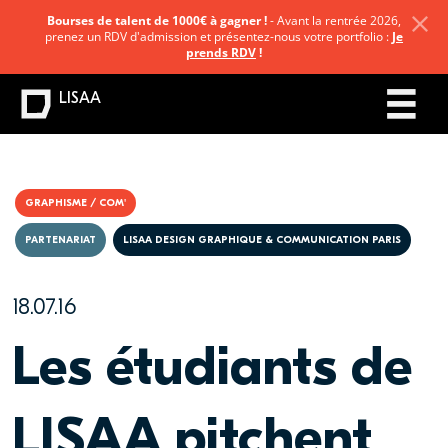
Bourses de talent de 1000€ à gagner !
- Avant la rentrée 2026,
prenez un RDV d'admission et présentez-nous votre portfolio :
Je
prends RDV
!
LISAA
GRAPHISME / COM'
PARTENARIAT
LISAA DESIGN GRAPHIQUE & COMMUNICATION PARIS
18.07.16
Les étudiants de
LISAA pitchent