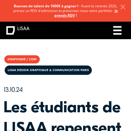
Bourses de talent de 1000€ à gagner !
- Avant la rentrée 2026,
prenez un RDV d'admission et présentez-nous votre portfolio :
Je
prends RDV
!
LISAA
GRAPHISME / COM'
LISAA DESIGN GRAPHIQUE & COMMUNICATION PARIS
13.10.24
Les étudiants de
LISAA repensent