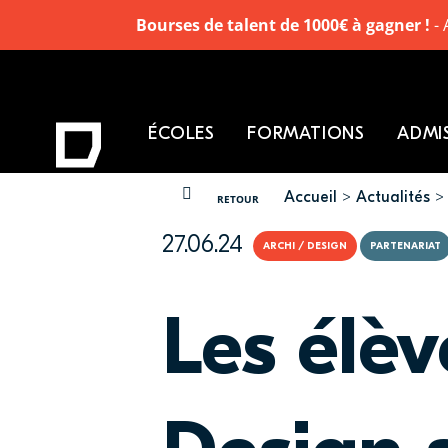
Bourses de talent de 1000€ à gagner !
- 
ÉCOLES
FORMATIONS
ADMI
Accueil
Actualités
VOUS ÊTES ICI
RETOUR
27.06.24
ARCHI / DESIGN
PARTENARIAT
Les élè