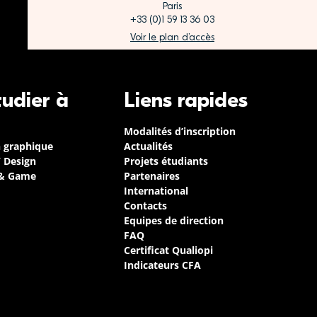
Paris
+33 (0)1 59 13 36 03
Voir le plan d’accès
tudier à
Liens rapides
Modalités d’inscription
n graphique
Actualités
/ Design
Projets étudiants
 & Game
Partenaires
International
Contacts
Equipes de direction
FAQ
Certificat Qualiopi
Indicateurs CFA