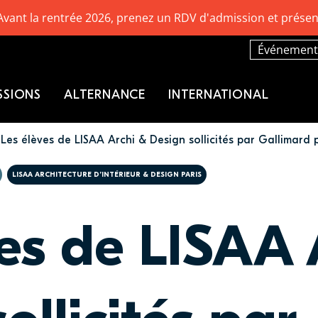
Avant la rentrée 2026, prenez un RDV d'admission et présen
Événement
SSIONS
ALTERNANCE
INTERNATIONAL
Les élèves de LISAA Archi & Design sollicités par Gallimard p
LISAA ARCHITECTURE D’INTÉRIEUR & DESIGN PARIS
ves de LISAA 