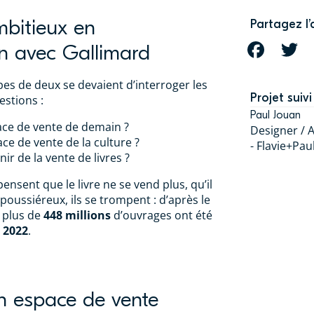
mbitieux en
Partagez l’
on avec Gallimard
FACEBOOK
T
es de deux se devaient d’interroger les
Projet suivi
estions :
Paul Jouan
ace de vente de demain ?
Designer / A
ace de vente de la culture ?
- Flavie+Pau
enir de la vente de livres ?
pensent que le livre ne se vend plus, qu’il
 poussiéreux, ils se trompent : d’après le
, plus de
448 millions
d’ouvrages ont été
n
2022
.
n espace de vente