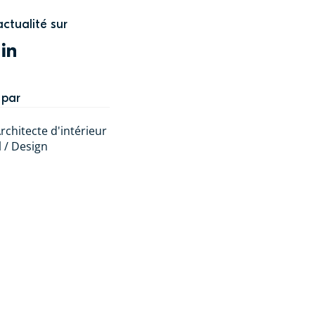
actualité sur
WITTER
LINKEDIN
 par
rchitecte d'intérieur
l / Design