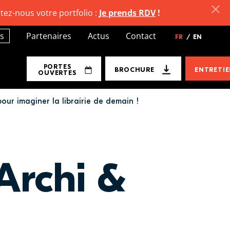
tez-nous votre portfolio :
Je prends RDV
!
s
Partenaires
Actus
Contact
FR
/
EN
PORTES
BROCHURE
ENTRETI
OUVERTES
our imaginer la librairie de demain !
Archi &