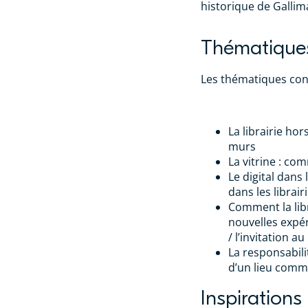
historique de Gallim
Thématique
Les thématiques con
La librairie hor
murs
La vitrine : co
Le digital dans l
dans les librair
Comment la libra
nouvelles expé
/ l’invitation au 
La responsabilit
d’un lieu comme
Inspiration