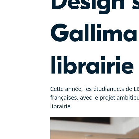
Design s
Gallima
librairi
Cette année, les étudiant.e.s de L
françaises, avec le projet ambiti
librairie.