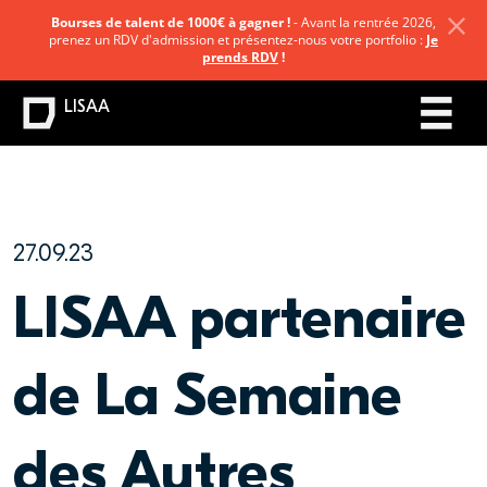
Bourses de talent de 1000€ à gagner !
- Avant la rentrée 2026,
prenez un RDV d'admission et présentez-nous votre portfolio :
Je
prends RDV
!
LISAA
27.09.23
LISAA partenaire
de La Semaine
des Autres