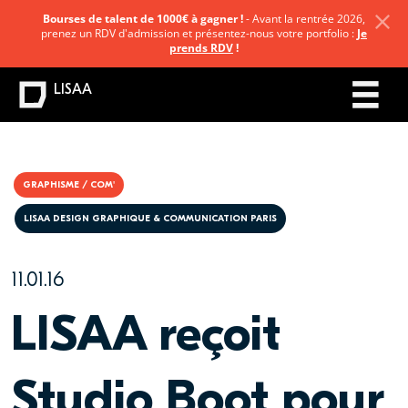
Bourses de talent de 1000€ à gagner !
- Avant la rentrée 2026,
prenez un RDV d'admission et présentez-nous votre portfolio :
Je
prends RDV
!
LISAA
GRAPHISME / COM'
LISAA DESIGN GRAPHIQUE & COMMUNICATION PARIS
11.01.16
LISAA reçoit
Studio Boot pour