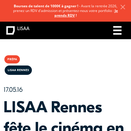
Bourses de talent de 1000€ à gagner !
- Avant la rentrée 2026,
prenez un RDV d'admission et présentez-nous votre portfolio :
Je
prends RDV
!
LISAA
PRÉPA
LISAA RENNES
17.05.16
LISAA Rennes
fête le cinéma en