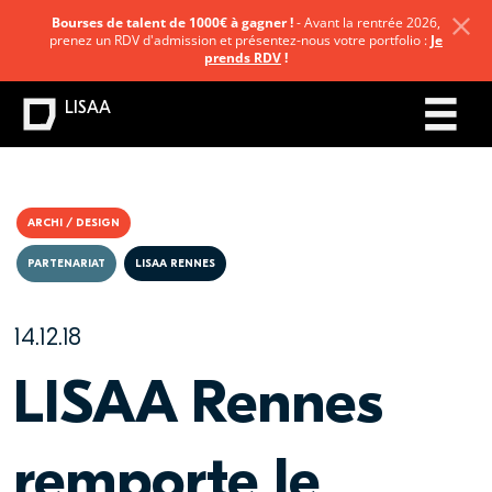
Bourses de talent de 1000€ à gagner !
- Avant la rentrée 2026,
prenez un RDV d'admission et présentez-nous votre portfolio :
Je
prends RDV
!
LISAA
ARCHI / DESIGN
PARTENARIAT
LISAA RENNES
14.12.18
LISAA Rennes
remporte le