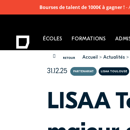
Bourses de talent de 1000€ à gagner !
- 
ÉCOLES
FORMATIONS
ADMI
Accueil
Actualités
VOUS ÊTES ICI
RETOUR
31.12.25
PARTENARIAT
LISAA TOULOUSE
LISAA T