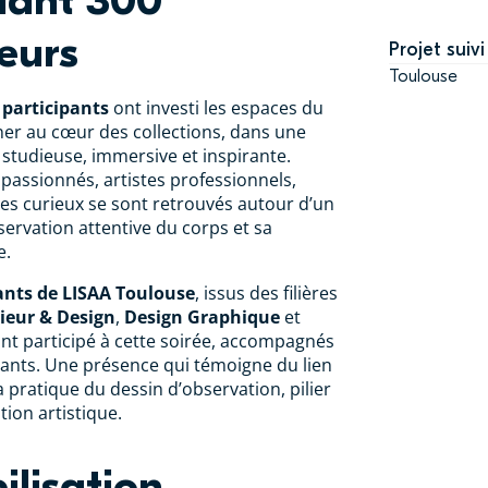
lant 300
eurs
Projet suivi
Toulouse
 participants
ont investi les espaces du
r au cœur des collections, dans une
 studieuse, immersive et inspirante.
passionnés, artistes professionnels,
es curieux se sont retrouvés autour d’un
servation attentive du corps et sa
e.
ants de LISAA Toulouse
, issus des filières
rieur & Design
,
Design Graphique
et
ont participé à cette soirée, accompagnés
nants. Une présence qui témoigne du lien
la pratique du dessin d’observation, pilier
tion artistique.
lisation