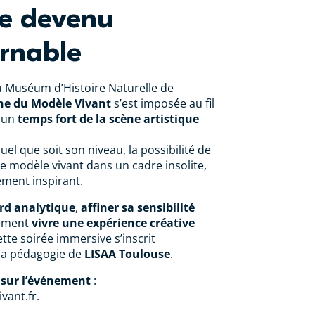
ue devenu
rnable
u Muséum d’Histoire Naturelle de
ne du Modèle Vivant
s’est imposée au fil
 un
temps fort de la scène artistique
quel que soit son niveau, la possibilité de
de modèle vivant dans un cadre insolite,
ément inspirant.
rd analytique
,
affiner sa sensibilité
ement
vivre une expérience créative
te soirée immersive s’inscrit
la pédagogie de
LISAA Toulouse
.
 sur l’événement
:
vant.fr.