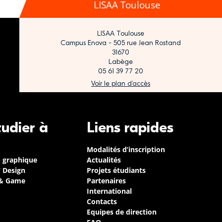
LISAA Toulouse
LISAA Toulouse
Campus Enova - 505 rue Jean Rostand
31670
Labège
05 61 39 77 20
Voir le plan d’accès
tudier à
Liens rapides
Modalités d’inscription
n graphique
Actualités
/ Design
Projets étudiants
 & Game
Partenaires
International
Contacts
Equipes de direction