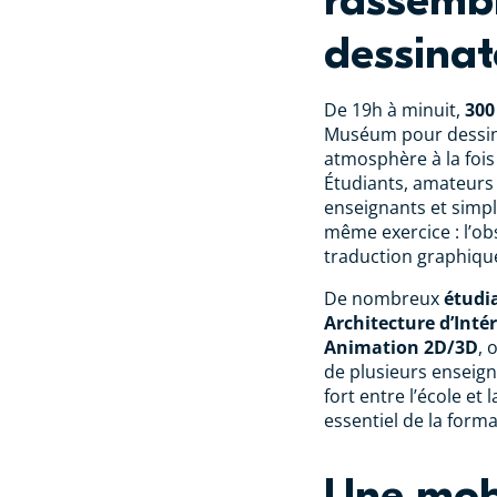
rassemb
dessinat
De 19h à minuit,
300
Muséum pour dessine
atmosphère à la fois
Étudiants, amateurs 
enseignants et simpl
même exercice : l’ob
traduction graphiqu
De nombreux
étudi
Architecture d’Inté
Animation 2D/3D
, 
de plusieurs enseig
fort entre l’école et 
essentiel de la forma
Une mobi