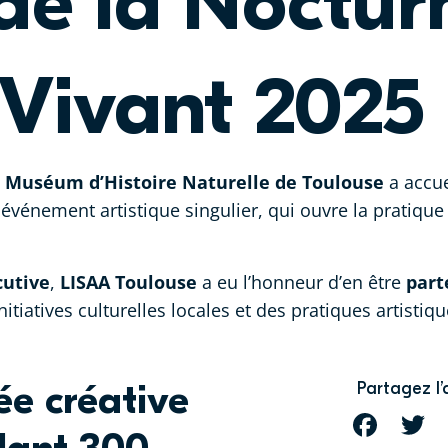
de la Noctur
Vivant 2025
e
Muséum d’Histoire Naturelle de Toulouse
a accue
 événement artistique singulier, qui ouvre la pratique
utive
,
LISAA Toulouse
a eu l’honneur d’en être
part
tiatives culturelles locales et des pratiques artisti
ée créative
Partagez l’
FACEBOOK
T