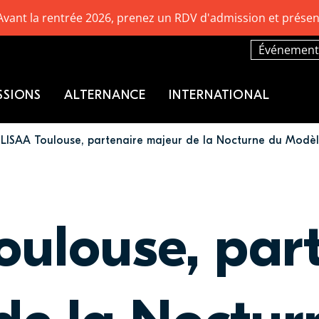
Avant la rentrée 2026, prenez un RDV d'admission et présen
Événement
SSIONS
ALTERNANCE
INTERNATIONAL
LISAA Toulouse, partenaire majeur de la Nocturne du Modèl
oulouse, par