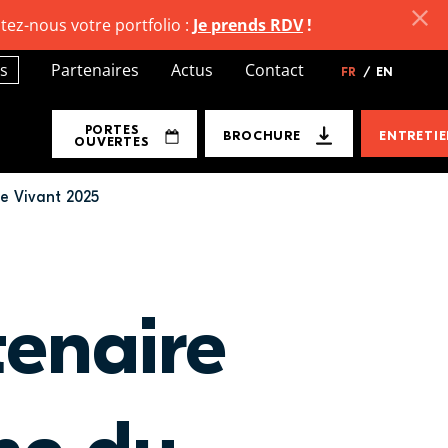
tez-nous votre portfolio :
Je prends RDV
!
s
Partenaires
Actus
Contact
FR
/
EN
PORTES
BROCHURE
ENTRETI
OUVERTES
e Vivant 2025
tenaire