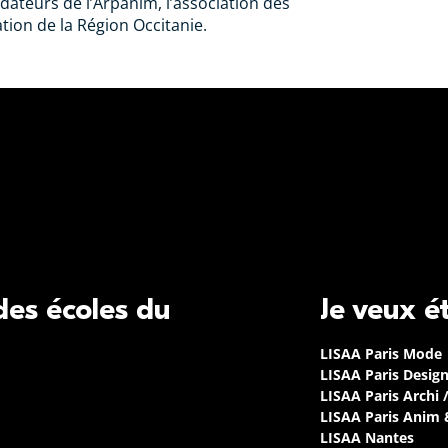
dateurs de l’Arpanim, l’association des
ion de la Région Occitanie.
 des écoles du
Je veux é
LISAA Paris Mode
LISAA Paris Desig
LISAA Paris Archi 
LISAA Paris Anim
LISAA Nantes