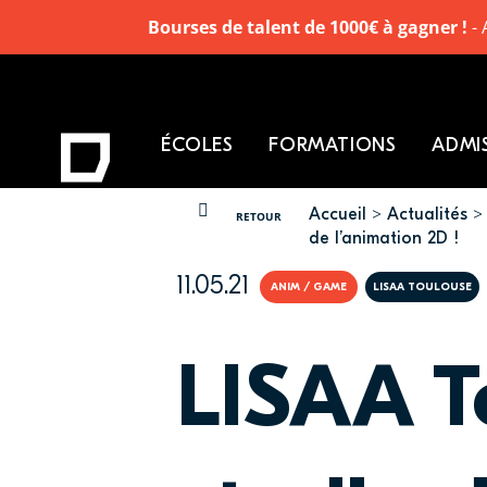
Bourses de talent de 1000€ à gagner !
- 
ÉCOLES
FORMATIONS
ADMI
Accueil
Actualités
VOUS ÊTES ICI
RETOUR
de l’animation 2D !
11.05.21
ANIM / GAME
LISAA TOULOUSE
LISAA To