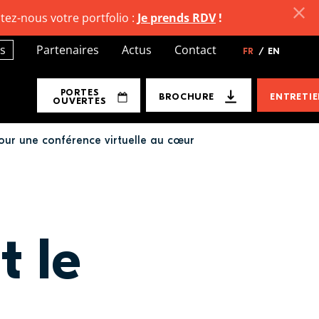
tez-nous votre portfolio :
Je prends RDV
!
s
Partenaires
Actus
Contact
FR
/
EN
PORTES
BROCHURE
ENTRETI
OUVERTES
pour une conférence virtuelle au cœur
t le