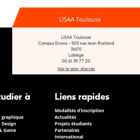
LISAA Toulouse
LISAA Toulouse
Campus Enova - 505 rue Jean Rostand
31670
Labège
05 61 39 77 20
Voir le plan d’accès
tudier à
Liens rapides
Modalités d’inscription
n graphique
Actualités
/ Design
Projets étudiants
 & Game
Partenaires
International