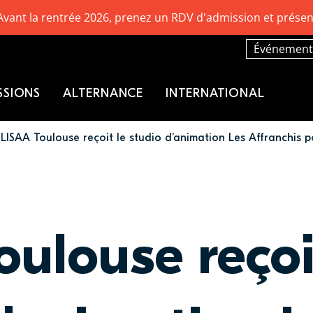
Avant la rentrée 2026, prenez un RDV d'admission et présen
Événement
SSIONS
ALTERNANCE
INTERNATIONAL
LISAA Toulouse reçoit le studio d’animation Les Affranchis 
ulouse reçoi