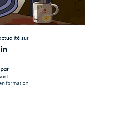
actualité sur
WITTER
LINKEDIN
 par
vant
 en formation