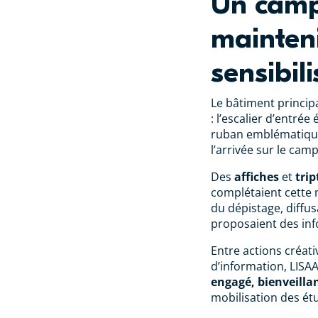
Un camp
mainteni
sensibil
Le bâtiment princip
: l’escalier d’entré
ruban emblématique
l’arrivée sur le cam
Des
affiches
et
tri
complétaient cette m
du dépistage, diffu
proposaient des inf
Entre actions créat
d’information, LISA
engagé, bienveillan
mobilisation des é