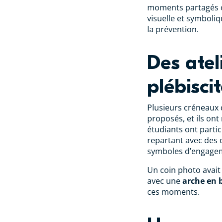
moments partagés o
visuelle et symboli
la prévention.
Des atel
plébisci
Plusieurs créneaux d
proposés, et ils on
étudiants ont parti
repartant avec des o
symboles d’engageme
Un coin photo avait
avec une
arche en 
ces moments.