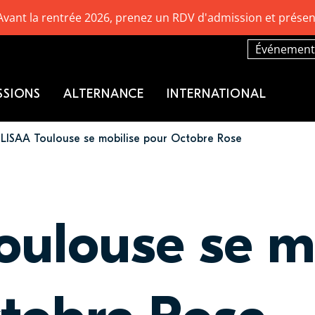
Avant la rentrée 2026, prenez un RDV d'admission et présen
Événement
SSIONS
ALTERNANCE
INTERNATIONAL
LISAA Toulouse se mobilise pour Octobre Rose
oulouse se m