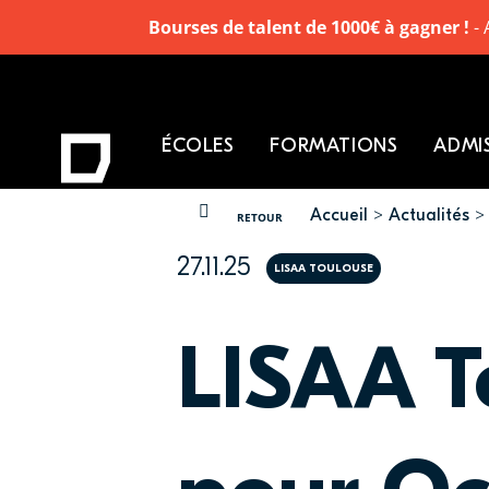
Bourses de talent de 1000€ à gagner !
- 
ÉCOLES
FORMATIONS
ADMI
Accueil
Actualités
VOUS ÊTES ICI
RETOUR
27.11.25
LISAA TOULOUSE
LISAA T