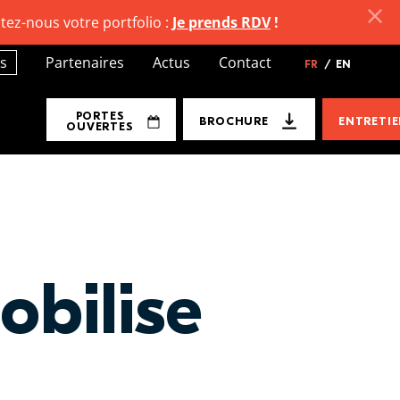
tez-nous votre portfolio :
Je prends RDV
!
s
Partenaires
Actus
Contact
FR
/
EN
PORTES
BROCHURE
ENTRETI
OUVERTES
obilise