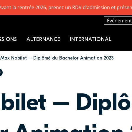
Avant la rentrée 2026, prenez un RDV d'admission et présen
Événement
SSIONS
ALTERNANCE
INTERNATIONAL
Max Nobilet – Diplômé du Bachelor Animation 2023
S
ilet – Dipl