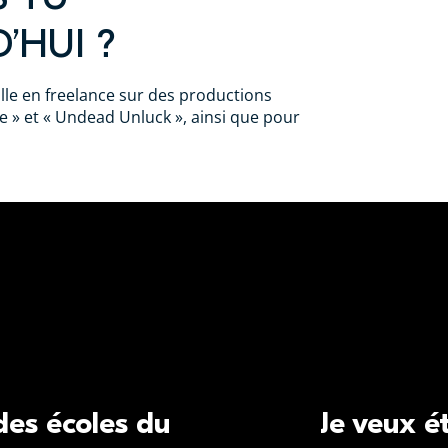
’HUI ?
ille en freelance sur des productions
ce » et « Undead Unluck », ainsi que pour
 des écoles du
Je veux é