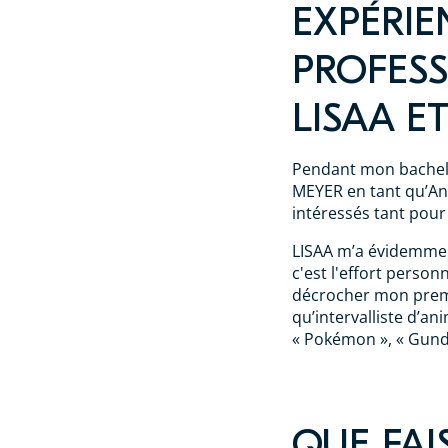
EXPÉRIE
PROFESS
LISAA E
Pendant mon bachelo
MEYER en tant qu’Ani
intéressés tant pour
LISAA m’a évidemmen
c'est l'effort person
décrocher mon prem
qu’intervalliste d’a
« Pokémon », « Gund
QUE FAI