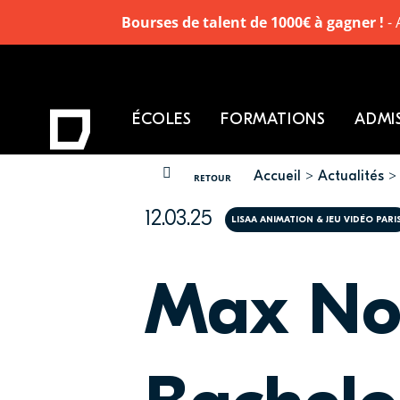
Bourses de talent de 1000€ à gagner !
- 
ÉCOLES
FORMATIONS
ADMI
Accueil
Actualités
VOUS ÊTES ICI
RETOUR
12.03.25
LISAA ANIMATION & JEU VIDÉO PARI
Max Nob