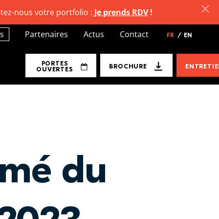
tez-nous votre portfolio :
Je prends RDV
!
s
Partenaires
Actus
Contact
FR
/
EN
PORTES
BROCHURE
ENTRETI
OUVERTES
ômé du