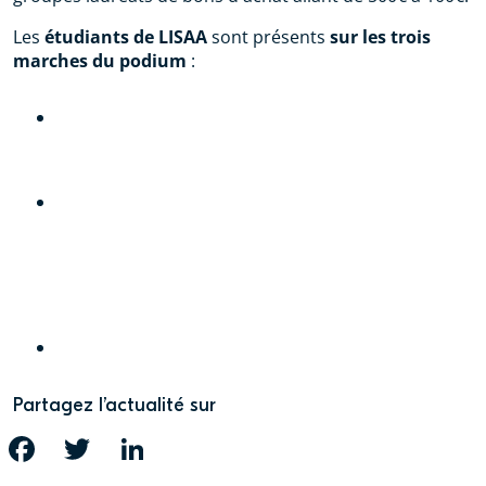
Les
étudiants de LISAA
sont présents
sur les trois
marches du podium
:
PREMIER PRIX : LUCIE BOYER, JING LUO
DEUXIÈME PRIX : BAOJUAN PENG, ZHENZHEN
CAO
TROISIÈME PRIX (2 ÉQUIPES EX AEQUO) :
YUMENG YANG, AYMERIC MARTIN, YARA
KAZAN, LÉA SULTAN, NINA VIOT, WASSIM
ABOU-MOUSSA, LEÏLA ROUMILI
Partagez l’actualité sur
FACEBOOK
TWITTER
LINKEDIN