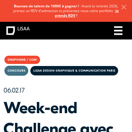
Bourses de talent de 1000€ à gagner !
- Avant la rentrée 2026,
prenez un RDV d'admission et présentez-nous votre portfolio :
Je
prends RDV
!
LISAA
GRAPHISME / COM'
CONCOURS
LISAA DESIGN GRAPHIQUE & COMMUNICATION PARIS
06.02.17
Week-end
Challenge avec