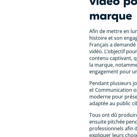
vidéo po
marque
Afin de mettre en lu
histoire et son enga
Français a demandé 
vidéo. L’objectif pou
contenu captivant, qu
la marque, notammen
engagement pour une
Pendant plusieurs jo
et Communication ont
moderne pour prése
adaptée au public cib
Tous ont dû produire
ensuite pitchée pend
professionnels afin 
expliquer leurs choix