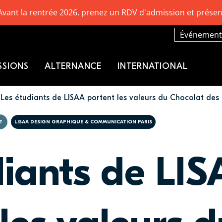
Avant la rentrée 2026, prenez un RDV d'admission et présen
Événement
SSIONS
ALTERNANCE
INTERNATIONAL
Les étudiants de LISAA portent les valeurs du Chocolat des 
T
LISAA DESIGN GRAPHIQUE & COMMUNICATION PARIS
diants de LI