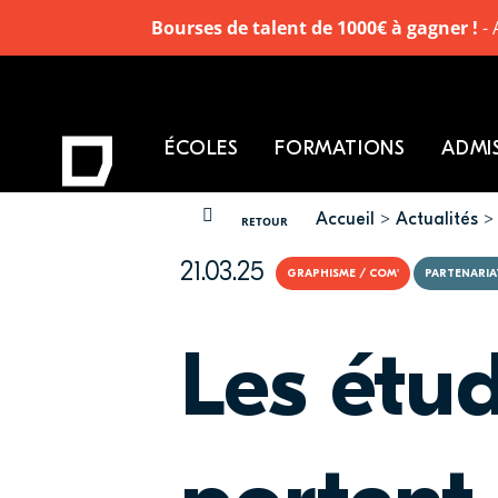
Bourses de talent de 1000€ à gagner !
- 
ÉCOLES
FORMATIONS
ADMI
Accueil
Actualités
VOUS ÊTES ICI
RETOUR
21.03.25
GRAPHISME / COM'
PARTENARIA
Les étu