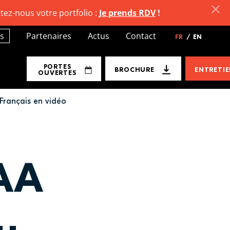
tez-nous votre portfolio :
Je prends RDV
!
s
Partenaires
Actus
Contact
FR
/
EN
PORTES
BROCHURE
ENTRETI
OUVERTES
Français en vidéo
SAA