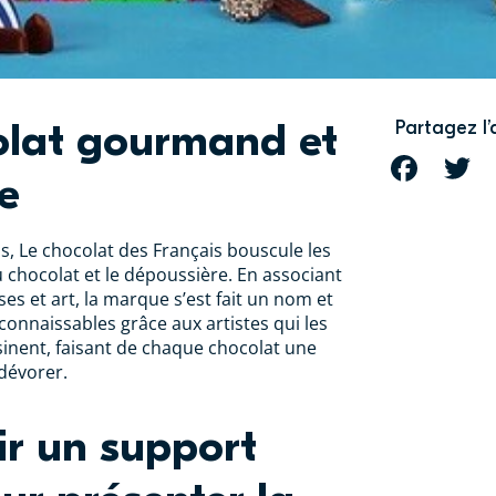
olat gourmand et
Partagez l’
FACEBOOK
T
ue
s, Le chocolat des Français bouscule les
u chocolat et le dépoussière. En associant
s et art, la marque s’est fait un nom et
connaissables grâce aux artistes qui les
sinent, faisant de chaque chocolat une
 dévorer.
r un support