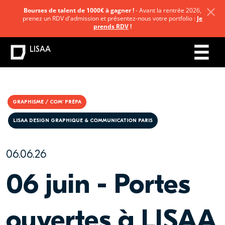
Bourses de talent de 1000€ à gagner !
- Avant la rentrée 2026,
prenez un RDV d'admission et présentez-nous votre portfolio :
Je
prends RDV
!
LISAA
GRAPHISME / COM' PRÉPA
LISAA DESIGN GRAPHIQUE & COMMUNICATION PARIS
06.06.26
06 juin - Portes
ouvertes à LISAA