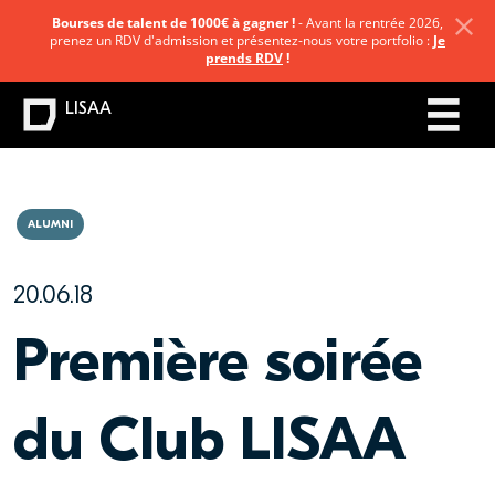
Bourses de talent de 1000€ à gagner !
- Avant la rentrée 2026,
prenez un RDV d'admission et présentez-nous votre portfolio :
Je
prends RDV
!
LISAA
ALUMNI
20.06.18
Première soirée
du Club LISAA