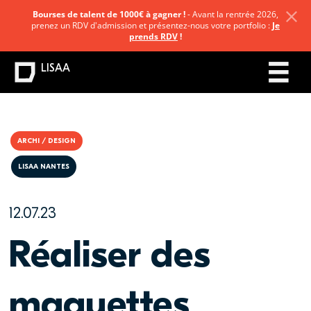
Bourses de talent de 1000€ à gagner !
- Avant la rentrée 2026,
prenez un RDV d'admission et présentez-nous votre portfolio :
Je
prends RDV
!
LISAA
ARCHI / DESIGN
LISAA NANTES
12.07.23
Réaliser des
maquettes