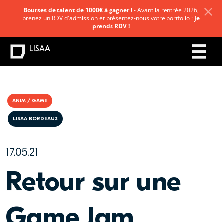
Bourses de talent de 1000€ à gagner !
- Avant la rentrée 2026,
prenez un RDV d'admission et présentez-nous votre portfolio :
Je
prends RDV
!
LISAA
ANIM / GAME
LISAA BORDEAUX
17.05.21
Retour sur une
Game Jam