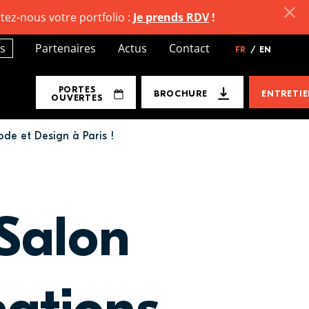
tez-nous votre portfolio :
Je prends RDV
!
s
Partenaires
Actus
Contact
FR
/
EN
PORTES
BROCHURE
ENTRETI
OUVERTES
de et Design à Paris !
Salon