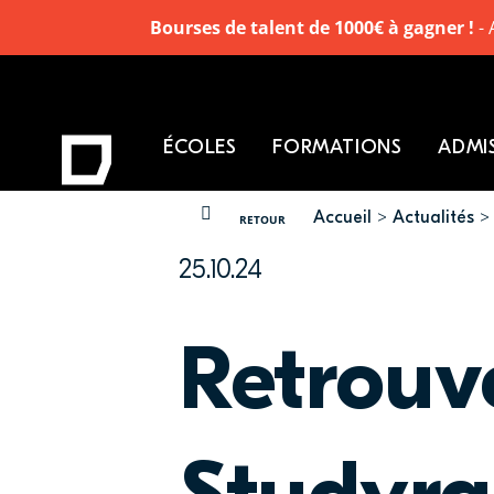
Bourses de talent de 1000€ à gagner !
- 
ÉCOLES
FORMATIONS
ADMI
Accueil
Actualités
VOUS ÊTES ICI
RETOUR
25.10.24
Retrouv