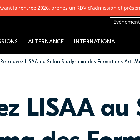
Avant la rentrée 2026, prenez un RDV d'admission et présen
Événement
SSIONS
ALTERNANCE
INTERNATIONAL
Retrouvez LISAA au Salon Studyrama des Formations Art, Mo
ez LISAA au 