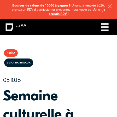
Bourses de talent de 1000€ à gagner !
- Avant la rentrée 2026,
prenez un RDV d'admission et présentez-nous votre portfolio :
Je
prends RDV
!
LISAA
PRÉPA
LISAA BORDEAUX
05.10.16
Semaine
culturelle à