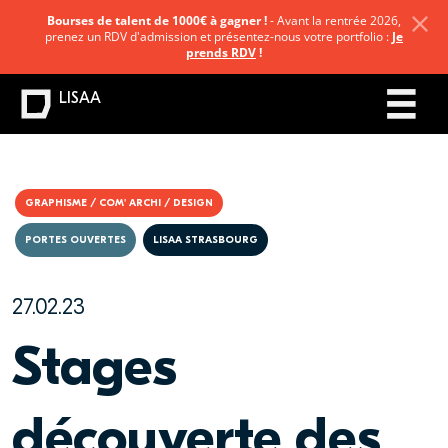
Bourses de talent de 1000€ à gagner !
- Avant la rentrée 2026,
prenez un RDV d'admission et présentez-nous votre portfolio :
Je
prends RDV
!
LISAA
GRAPHISME / COM' ARCHI / DESIGN
PORTES OUVERTES
LISAA STRASBOURG
27.02.23
Stages
découverte des