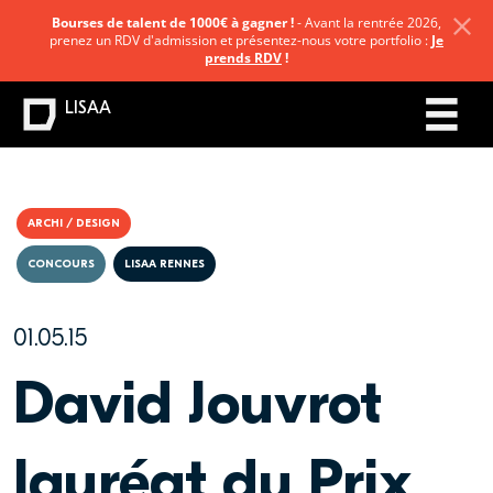
Bourses de talent de 1000€ à gagner !
- Avant la rentrée 2026,
prenez un RDV d'admission et présentez-nous votre portfolio :
Je
prends RDV
!
LISAA
ARCHI / DESIGN
CONCOURS
LISAA RENNES
01.05.15
David Jouvrot
lauréat du Prix