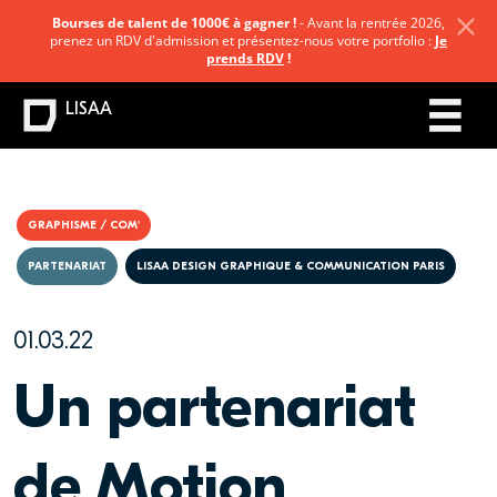
Bourses de talent de 1000€ à gagner !
- Avant la rentrée 2026,
prenez un RDV d'admission et présentez-nous votre portfolio :
Je
prends RDV
!
LISAA
GRAPHISME / COM'
PARTENARIAT
LISAA DESIGN GRAPHIQUE & COMMUNICATION PARIS
01.03.22
Un partenariat
de Motion