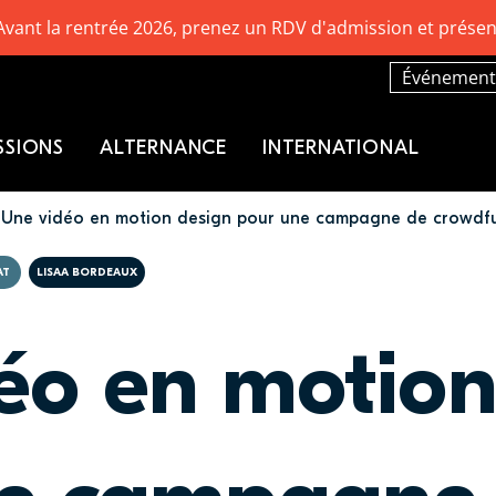
Avant la rentrée 2026, prenez un RDV d'admission et présen
Événement
SSIONS
ALTERNANCE
INTERNATIONAL
Une vidéo en motion design pour une campagne de crowdf
AT
LISAA BORDEAUX
éo en motion