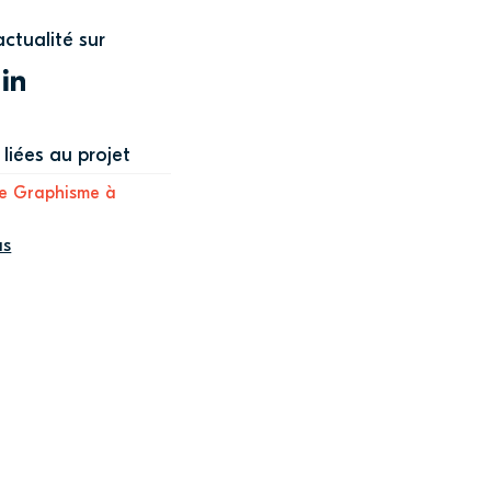
actualité sur
WITTER
LINKEDIN
liées au projet
e Graphisme à
us