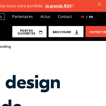
tez-nous votre portfolio :
Je prends RDV
!
s
Partenaires
Actus
Contact
FR
/
EN
PORTES
BROCHURE
ENTRETI
OUVERTES
unding
 design