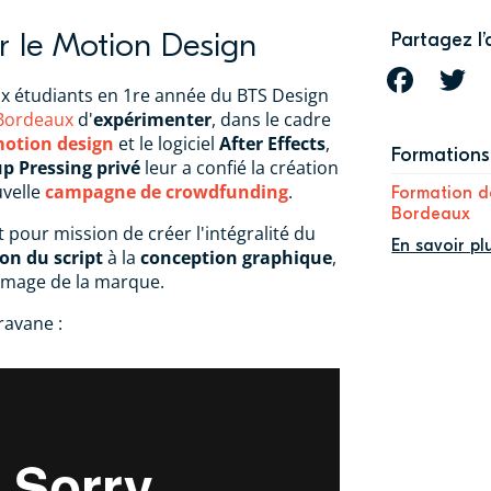
r le Motion Design
Partagez l’
FACEBOOK
T
ux étudiants en 1re année du BTS Design
Bordeaux
d'
expérimenter
, dans le cadre
otion design
et le logiciel
After Effects
,
Formations 
up Pressing privé
leur a confié la création
uvelle
campagne de crowdfunding
.
Formation d
Bordeaux
 pour mission de créer l'intégralité du
En savoir pl
on du script
à la
conception graphique
,
’image de la marque.
ravane :