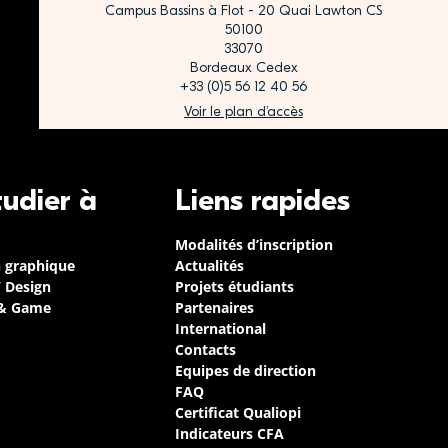
Campus Bassins à Flot - 20 Quai Lawton CS
50100
33070
Bordeaux Cedex
+33 (0)5 56 12 40 56
Voir le plan d’accès
tudier à
Liens rapides
Modalités d’inscription
n graphique
Actualités
/ Design
Projets étudiants
 & Game
Partenaires
International
Contacts
Equipes de direction
FAQ
Certificat Qualiopi
Indicateurs CFA