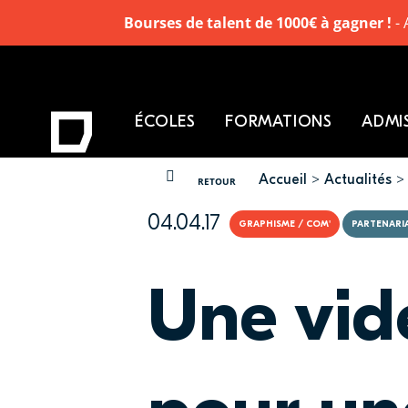
Bourses de talent de 1000€ à gagner !
- 
ÉCOLES
FORMATIONS
ADMI
Accueil
Actualités
VOUS ÊTES ICI
RETOUR
04.04.17
GRAPHISME / COM'
PARTENARI
Une vid