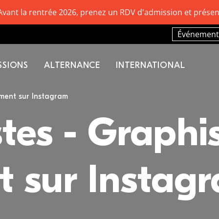
Avant la rentrée 2026, prenez un RDV d'admission et présen
Événement
SSIONS
ALTERNANCE
INTERNATIONAL
ument sur Instagram
stes - Graphi
 sur Instag