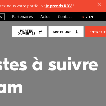
tez-nous votre portfolio :
Je prends RDV
!
s
Partenaires
Actus
Contact
FR
/
EN
PORTES
BROCHURE
ENTRETI
OUVERTES
stes à suivre
ram