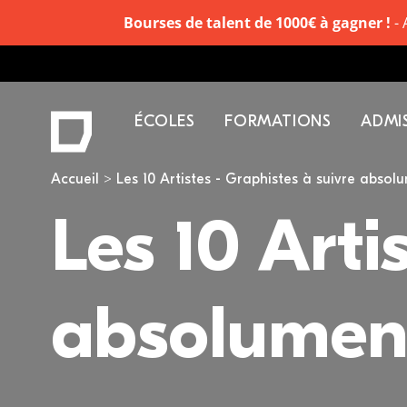
Bourses de talent de 1000€ à gagner !
- 
ÉCOLES
FORMATIONS
ADMI
Vous êtes ici
Accueil
Les 10 Artistes - Graphistes à suivre absol
Les 10 Arti
absolument