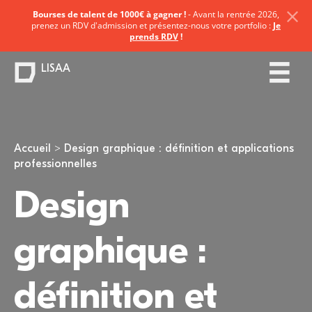
Bourses de talent de 1000€ à gagner !
- Avant la rentrée 2026,
prenez un RDV d'admission et présentez-nous votre portfolio :
Je
prends RDV
!
LISAA
Vous êtes ici
Accueil
Design graphique : définition et applications
professionnelles
Design
graphique :
définition et