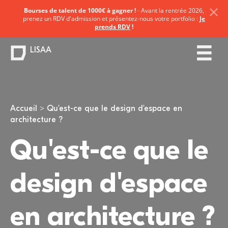
Bourses de talent de 1000€ à gagner !
- Avant la rentrée 2026,
prenez un RDV d'admission et présentez-nous votre portfolio :
Je
prends RDV
!
LISAA
Vous êtes ici
Accueil
Qu'est-ce que le design d'espace en
architecture ?
Qu'est-ce que le
design d'espace
en architecture ?