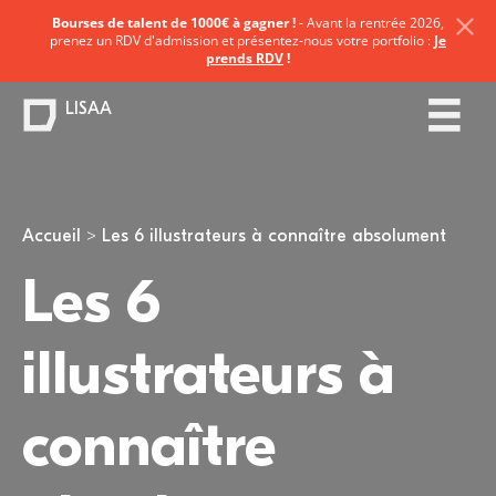
Bourses de talent de 1000€ à gagner !
- Avant la rentrée 2026,
prenez un RDV d'admission et présentez-nous votre portfolio :
Je
prends RDV
!
LISAA
Vous êtes ici
Accueil
Les 6 illustrateurs à connaître absolument
Les 6
illustrateurs à
connaître