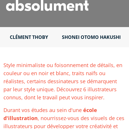
absolument
CLÉMENT THOBY
SHONEI OTOMO HAKUSHI
Style minimaliste ou foisonnement de détails, en
couleur ou en noir et blanc, traits naïfs ou
réalistes, certains dessinateurs se démarquent
par leur style unique. Découvrez 6 illustrateurs
connus, dont le travail peut vous inspirer.
Durant vos études au sein d'une
école
d'illustration
, nourrissez-vous des visuels de ces
illustrateurs pour développer votre créativité et