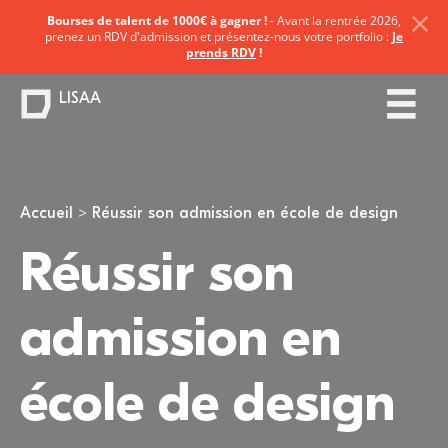
Bourses de talent de 1000€ à gagner !
- Avant la rentrée 2026,
prenez un RDV d'admission et présentez-nous votre portfolio :
Je
prends RDV
!
LISAA
Vous êtes ici
Accueil
Réussir son admission en école de design
Réussir son
admission en
école de design