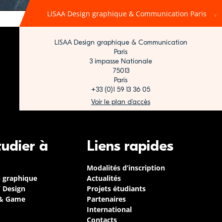
LISAA Design graphique & Communication Paris
LISAA Design graphique & Communication
Paris
3 impasse Nationale
75013
Paris
+33 (0)1 59 13 36 05
Voir le plan d’accès
tudier à
Liens rapides
Modalités d’inscription
n graphique
Actualités
/ Design
Projets étudiants
 & Game
Partenaires
International
Contacts