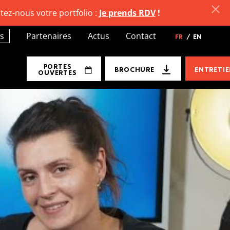
tez-nous votre portfolio :
Je prends RDV
!
s
Partenaires
Actus
Contact
FR
/
EN
PORTES
BROCHURE
ENTRETI
OUVERTES