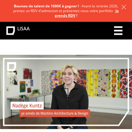
Bourses de talent de 1000€ à gagner !
- Avant la rentrée 2026,
prenez un RDV d'admission et présentez-nous votre portfolio :
Je
prends RDV
!
LISAA