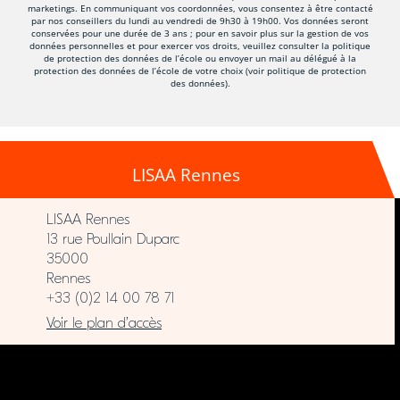
marketings. En communiquant vos coordonnées, vous consentez à être contacté
par nos conseillers du lundi au vendredi de 9h30 à 19h00. Vos données seront
conservées pour une durée de 3 ans ; pour en savoir plus sur la gestion de vos
données personnelles et pour exercer vos droits, veuillez consulter la politique
de protection des données de l’école ou envoyer un mail au délégué à la
protection des données de l’école de votre choix (voir politique de protection
des données).
LISAA Rennes
LISAA Rennes
13 rue Poullain Duparc
35000
Rennes
+33 (0)2 14 00 78 71
Voir le plan d’accès