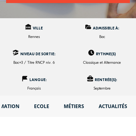
VILLE
ADMISSIBLE À:
Rennes
Bac
NIVEAU DE SORTIE:
RYTHME(S)
Bac+3 / Titre RNCP niv. 6
Classique et Alternance
LANGUE:
RENTRÉE(S):
Français
Septembre
MATION
ECOLE
MÉTIERS
ACTUALITÉS