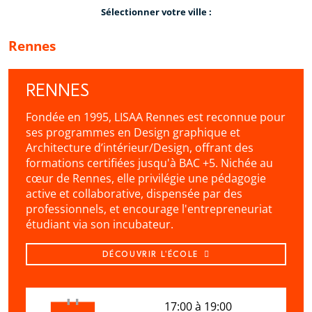
Sélectionner votre ville :
Rennes
RENNES
Fondée en 1995, LISAA Rennes est reconnue pour
ses programmes en Design graphique et
Architecture d’intérieur/Design, offrant des
formations certifiées jusqu'à BAC +5. Nichée au
cœur de Rennes, elle privilégie une pédagogie
active et collaborative, dispensée par des
professionnels, et encourage l'entrepreneuriat
étudiant via son incubateur.
DÉCOUVRIR L'ÉCOLE
17:00 à 19:00