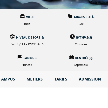
VILLE
ADMISSIBLE À:
Paris
Bac
NIVEAU DE SORTIE:
RYTHME(S)
Bac+3 / Titre RNCP niv. 6
Classique
LANGUE:
RENTRÉE(S):
Français
Septembre
CAMPUS
MÉTIERS
TARIFS
ADMISSION