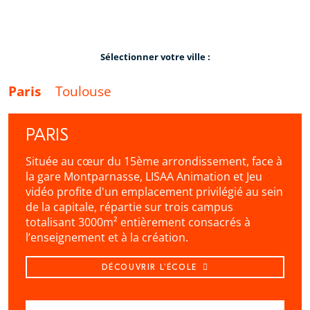
Sélectionner votre ville :
Paris
Toulouse
PARIS
Située au cœur du 15ème arrondissement, face à
la gare Montparnasse, LISAA Animation et Jeu
vidéo profite d'un emplacement privilégié au sein
de la capitale, répartie sur trois campus
totalisant 3000m² entièrement consacrés à
l’enseignement et à la création.
DÉCOUVRIR L'ÉCOLE