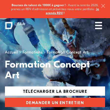
Bourses de talent de 1000€ à gagner !
- Avant la rentrée 2026,
prenez un RDV d'admission et présentez-nous votre portfolio :
Je
prends RDV
!
LISAA
Vous êtes ici
Accueil
Formations
Formation Concept Art
Formation Concept
Art
TÉLÉCHARGER LA BROCHURE
DEMANDER UN ENTRETIEN