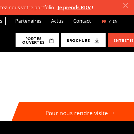
tez-nous votre portfolio :
Je prends RDV
!
s
Partenaires
Actus
Contact
FR
/
EN
PORTES
BROCHURE
ENTRETI
OUVERTES
Pour nous rendre visite