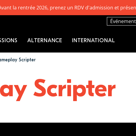
Avant la rentrée 2026, prenez un RDV d'admission et présen
Événement
SSIONS
ALTERNANCE
INTERNATIONAL
meplay Scripter
y Scripter