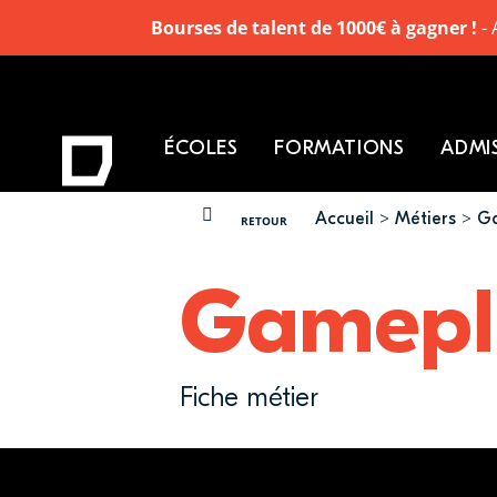
Bourses de talent de 1000€ à gagner !
- 
ÉCOLES
FORMATIONS
ADMI
Accueil
Métiers
Ga
VOUS ÊTES ICI
RETOUR
Gamepla
Fiche métier