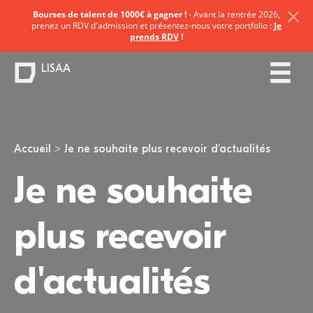
Bourses de talent de 1000€ à gagner !
- Avant la rentrée 2026,
prenez un RDV d'admission et présentez-nous votre portfolio :
Je
prends RDV
!
LISAA
Vous êtes ici
Accueil
Je ne souhaite plus recevoir d'actualités
Je ne souhaite
plus recevoir
d'actualités