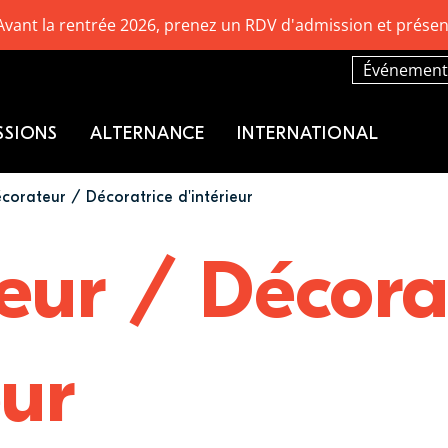
Avant la rentrée 2026, prenez un RDV d'admission et présen
Événement
SSIONS
ALTERNANCE
INTERNATIONAL
corateur / Décoratrice d'intérieur
eur / Décora
eur