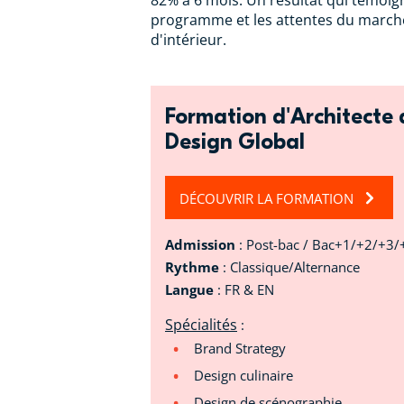
82% à 6 mois. Un résultat qui témoig
programme et les attentes du marché
d'intérieur.
Formation d'Architecte d
Design Global
DÉCOUVRIR LA FORMATION
Admission
: Post-bac / Bac+1/+2/+3
Rythme
: Classique/Alternance
Langue
: FR & EN
Spécialités
:
Brand Strategy
Design culinaire
Design de scénographie