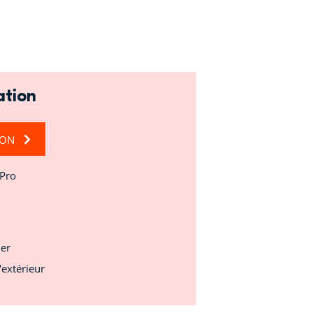
ation
ION
 Pro
ier
'extérieur