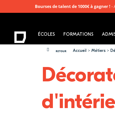
Bourses de talent de 1000€ à gagner !
- 
ÉCOLES
FORMATIONS
ADMI
Accueil
Métiers
Dé
VOUS ÊTES ICI
RETOUR
Décorat
d'intéri