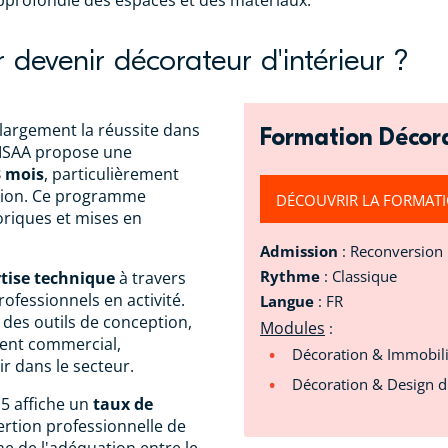
profondie des espaces et des matériaux.
devenir décorateur d'intérieur ?
 largement la réussite dans
Formation Décor
 LISAA propose une
8 mois
, particulièrement
sion. Ce programme
DÉCOUVRIR LA FORMAT
oriques et mises en
Admission
: Reconversion
Rythme
: Classique
tise technique
à travers
rofessionnels en activité.
Langue
: FR
 des outils de conception,
Modules
:
ment commercial,
Décoration & Immobil
r dans le secteur.
Décoration & Design d
 5 affiche un
taux de
ertion professionnelle de