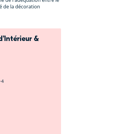
ne de l'adéquation entre le
 de la décoration
’Intérieur &
/+4