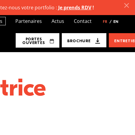
tez-nous votre portfolio :
Je prends RDV
!
s
Partenaires
Actus
Contact
FR
/
EN
PORTES
BROCHURE
ENTRETI
OUVERTES
trice