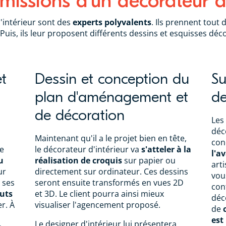
missions d'un décorateur d'
'intérieur sont des
experts polyvalents
. Ils prennent tout 
 Puis, ils leur proposent différents dessins et esquisses déco
et
Dessin et conception du
Su
plan d'aménagement et
de
de décoration
Les
déc
Maintenant qu'il a le projet bien en tête,
con
le
le décorateur d'intérieur va
s'atteler à la
l'a
u
réalisation de croquis
sur papier ou
arti
ur
directement sur ordinateur. Ces dessins
vou
 ses
seront ensuite transformés en vues 2D
con
outs
et 3D. Le client pourra ainsi mieux
déc
r. À
visualiser l'agencement proposé.
de
est
Le designer d'intérieur lui présentera