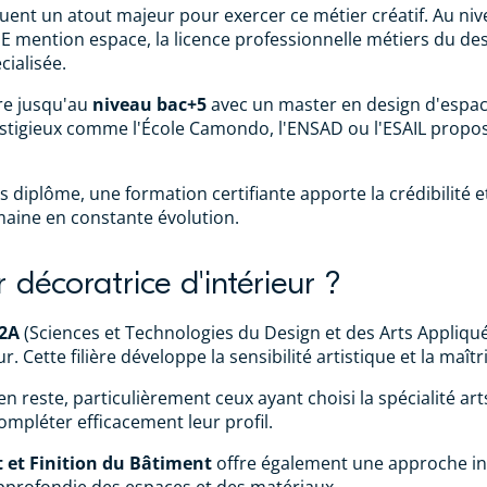
uent un atout majeur pour exercer ce métier créatif. Au ni
E mention espace, la licence professionnelle métiers du de
cialisée.
re jusqu'au
niveau bac+5
avec un master en design d'espace
restigieux comme l'École Camondo, l'ENSAD ou l'ESAIL prop
ns diplôme, une formation certifiante apporte la crédibilité
maine en constante évolution.
décoratrice d'intérieur ?
D2A
(Sciences et Technologies du Design et des Arts Appliqués
r. Cette filière développe la sensibilité artistique et la maî
 reste, particulièrement ceux ayant choisi la spécialité arts
mpléter efficacement leur profil.
et Finition du Bâtiment
offre également une approche inté