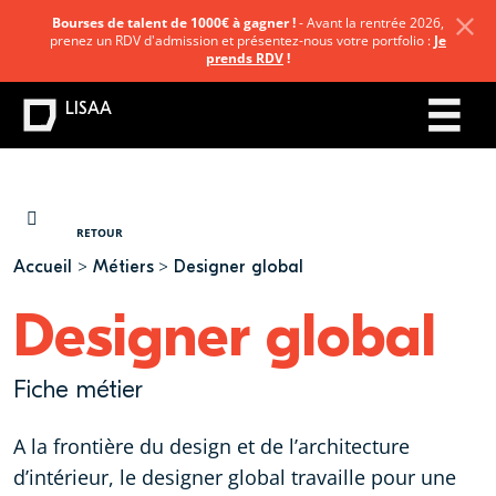
Bourses de talent de 1000€ à gagner !
- Avant la rentrée 2026,
prenez un RDV d'admission et présentez-nous votre portfolio :
Je
prends RDV
!
LISAA
VOUS ÊTES ICI
RETOUR
Accueil
Métiers
Designer global
Designer global
Fiche métier
A la frontière du design et de l’architecture
d’intérieur, le designer global travaille pour une