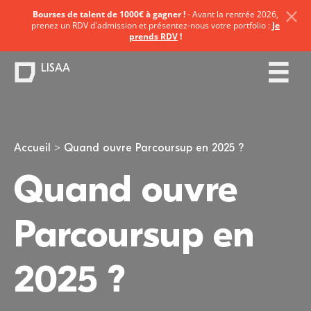
Bourses de talent de 1000€ à gagner !
- Avant la rentrée 2026,
prenez un RDV d'admission et présentez-nous votre portfolio :
Je
prends RDV
!
LISAA
Vous êtes ici
Accueil
Quand ouvre Parcoursup en 2025 ?
Quand ouvre
Parcoursup en
2025 ?