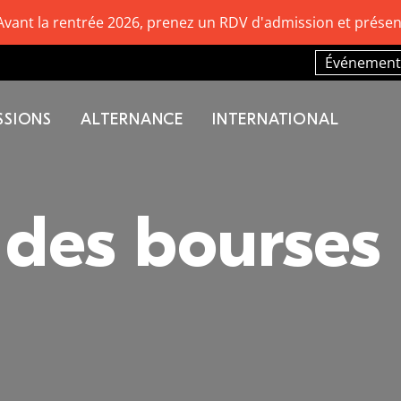
Avant la rentrée 2026, prenez un RDV d'admission et présen
Événement
SSIONS
ALTERNANCE
INTERNATIONAL
des bourses 