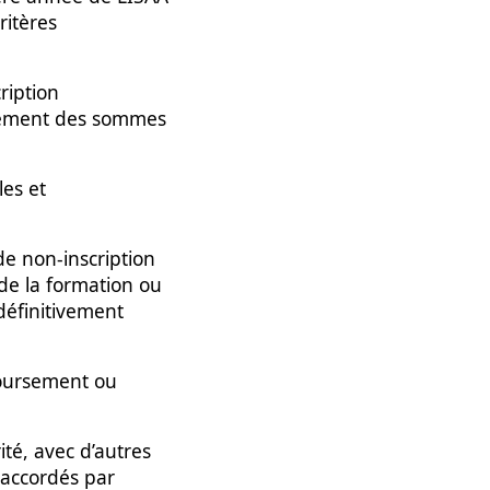
ritères
ription
ittement des sommes
les et
de non-inscription
de la formation ou
définitivement
boursement ou
té, avec d’autres
 accordés par