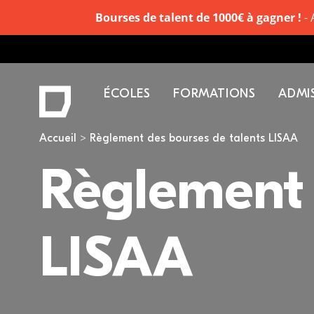
Bourses de talent de 1000€ à gagner !
- 
ÉCOLES
FORMATIONS
ADMI
Vous êtes ici
Accueil
Règlement des bourses de talents LISAA
Règlement 
LISAA