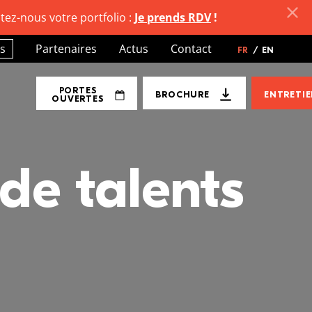
tez-nous votre portfolio :
Je prends RDV
!
s
Partenaires
Actus
Contact
FR
/
EN
PORTES
BROCHURE
ENTRETI
OUVERTES
de talents