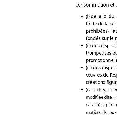
consommation et es
(i) de la loi d
Code de la séc
prohibées), l’a
fondés sur le 
(ii) des dispo
trompeuses et 
promotionnelle
(iii) des dispo
œuvres de l’es
créations figur
(iv) du Règlemen
modifiée dite «
caractère pers
matière de jeux