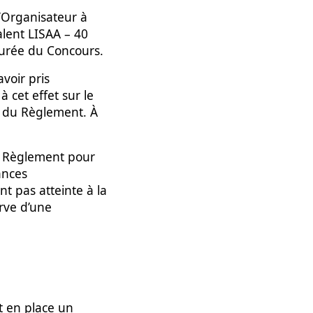
l’Organisateur à
alent LISAA – 40
 durée du Concours.
avoir pris
 cet effet sur le
le du Règlement. À
nt Règlement pour
ances
t pas atteinte à la
erve d’une
t en place un