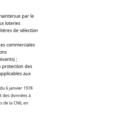
 maintenue par le
x loteries
itères de sélection
ques commerciales
ions
ivants) ;
la protection des
applicables aux
 du 6 janvier 1978
nt des données à
 de la CNIL en