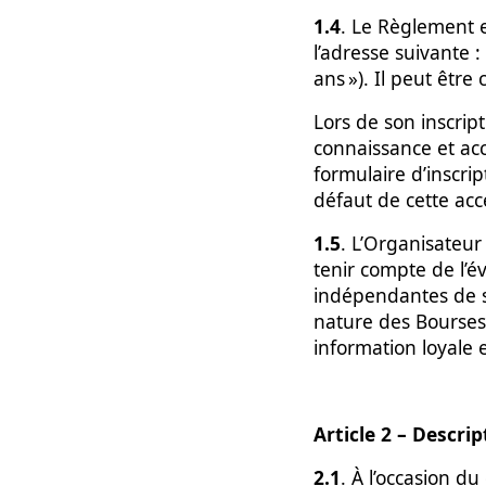
1.4
. Le Règlement es
l’adresse suivante :
ans »). Il peut êtr
Lors de son inscript
connaissance et acc
formulaire d’inscri
défaut de cette acce
1.5
. L’Organisateur
tenir compte de l’é
indépendantes de sa
nature des Bourses 
information loyale e
Article 2 – Descri
2.1
. À l’occasion d