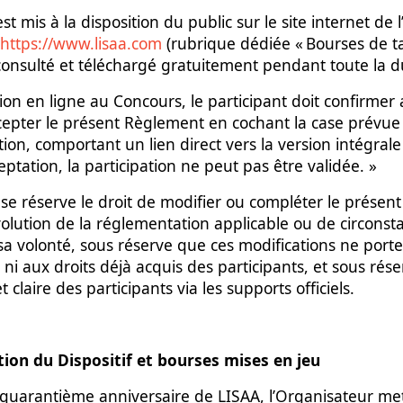
t mis à la disposition du public sur le site internet de 
https://www.lisaa.com
(rubrique dédiée « Bourses de t
e consulté et téléchargé gratuitement pendant toute la
ion en ligne au Concours, le participant doit confirmer 
epter le présent Règlement en cochant la case prévue à
ption, comportant un lien direct vers la version intégra
ptation, la participation ne peut pas être validée. »
 se réserve le droit de modifier ou compléter le prése
volution de la réglementation applicable ou de circonst
 volonté, sous réserve que ces modifications ne porten
ni aux droits déjà acquis des participants, et sous rés
t claire des participants via les supports officiels.
ption du Dispositif et bourses mises en jeu
u quarantième anniversaire de LISAA, l’Organisateur me