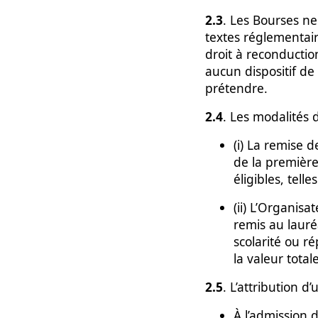
2.3
. Les Bourses ne
textes réglementai
droit à reconductio
aucun dispositif de
prétendre.
2.4
. Les modalités 
(i) La remise 
de la première
éligibles, tell
(ii) L’Organis
remis au lauré
scolarité ou r
la valeur total
2.5
. L’attribution d
À l’admission 