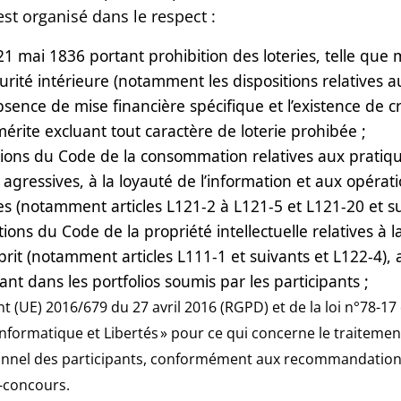
t organisé dans le respect :
u 21 mai 1836 portant prohibition des loteries, telle que
urité intérieure (notamment les dispositions relatives au
bsence de mise financière spécifique et l’existence de cr
mérite excluant tout caractère de loterie prohibée ;
sitions du Code de la consommation relatives aux prati
agressives, à la loyauté de l’information et aux opérat
s (notamment articles L121-2 à L121-5 et L121-20 et su
sitions du Code de la propriété intellectuelle relatives à 
prit (notamment articles L111-1 et suivants et L122-4), 
ant dans les portfolios soumis par les participants ;
t (UE) 2016/679 du 27 avril 2016 (RGPD) et de la loi n°78-17
 Informatique et Libertés » pour ce qui concerne le traiteme
onnel des participants, conformément aux recommandations
-concours.