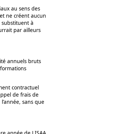
ciaux au sens des
 et ne créent aucun
 substituent à
rrait par ailleurs
rité annuels bruts
 formations
ument contractuel
appel de frais de
e l’année, sans que
ière année de LISAA