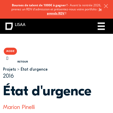
Bourses de talent de 1000€ à gagner !
- Avant la rentrée 2026,
prenez un RDV d'admission et présentez-nous votre portfolio :
Je
prends RDV
!
LISAA
MODE
VOUS ÊTES ICI
RETOUR
Projets
État d'urgence
2016
État d'urgence
Marion Pinelli