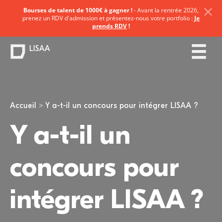
Bourses de talent de 1000€ à gagner !
- Avant la rentrée 2026,
prenez un RDV d'admission et présentez-nous votre portfolio :
Je
prends RDV
!
LISAA
Vous êtes ici
Accueil
Y a-t-il un concours pour intégrer LISAA ?
Y a-t-il un
concours pour
intégrer LISAA ?