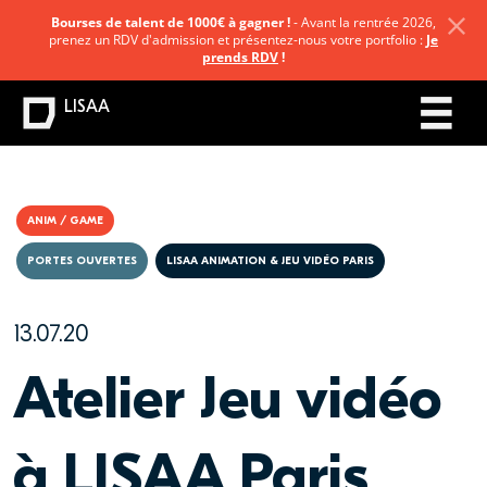
Bourses de talent de 1000€ à gagner !
- Avant la rentrée 2026,
prenez un RDV d'admission et présentez-nous votre portfolio :
Je
prends RDV
!
LISAA
ANIM / GAME
PORTES OUVERTES
LISAA ANIMATION & JEU VIDÉO PARIS
13.07.20
Atelier Jeu vidéo
à LISAA Paris