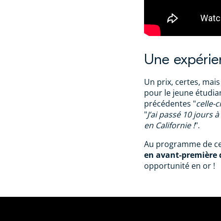
Une expérie
Un prix, certes, mai
pour le jeune étudian
précédentes "
celle-ci
"
J’ai passé 10 jours à
en Californie !
".
Au programme de ce
en avant-première 
opportunité en or !