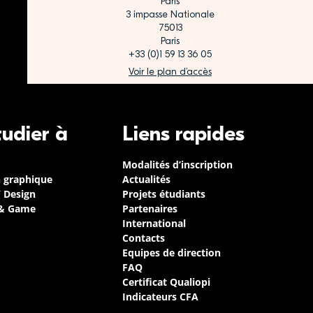
Paris
3 impasse Nationale
75013
Paris
+33 (0)1 59 13 36 05
Voir le plan d’accès
tudier à
Liens rapides
Modalités d’inscription
n graphique
Actualités
/ Design
Projets étudiants
 & Game
Partenaires
International
Contacts
Equipes de direction
FAQ
Certificat Qualiopi
Indicateurs CFA