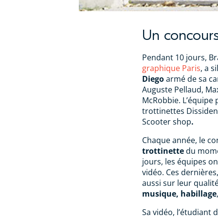
Un concours
Pendant 10 jours, Br
graphique Paris
, a s
Diego
armé de sa cam
Auguste Pellaud, Ma
McRobbie. L’équipe p
trottinettes Disside
Scooter shop
.
Chaque année, le co
trottinette
du momen
jours, les équipes on
vidéo. Ces dernières,
aussi sur leur qualit
musique, habillage
Sa vidéo, l’étudiant 