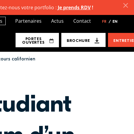
tez-nous votre portfolio :
Je prends RDV
!
s
Partenaires
Actus
Contact
FR
/
EN
PORTES
BROCHURE
ENTRETI
OUVERTES
ours californien
tudiant