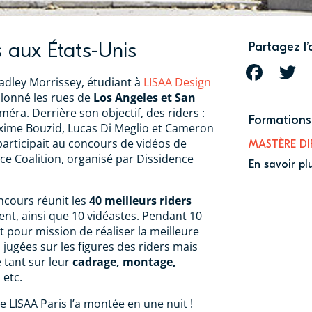
 aux États-Unis
Partagez l’
FACEBOOK
T
adley Morrissey, étudiant à
LISAA Design
illonné les rues de
Los Angeles et San
éra. Derrière son objectif, des riders :
Formations 
xime Bouzid, Lucas Di Meglio et Cameron
articipait au concours de vidéos de
MASTÈRE DI
nce Coalition, organisé par Dissidence
En savoir pl
ncours réunit les
40 meilleurs riders
t, ainsi que 10 vidéastes. Pendant 10
t pour mission de réaliser la meilleure
 jugées sur les figures des riders mais
é tant sur leur
cadrage, montage,
, etc.
de LISAA Paris l’a montée en une nuit !