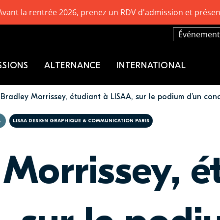
Avant la rentrée 2026, prenez un RDV d'admission et présen
Événement
SSIONS
ALTERNANCE
INTERNATIONAL
Bradley Morrissey, étudiant à LISAA, sur le podium d’un conc
L
LISAA DESIGN GRAPHIQUE & COMMUNICATION PARIS
 Morrissey, é