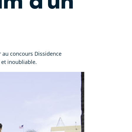
um d’un
er au concours Dissidence
et inoubliable.