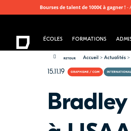
Bourses de talent de 1000€ à gagner !
- 
ÉCOLES
FORMATIONS
ADMI
Accueil
Actualités
VOUS ÊTES ICI
RETOUR
15.11.19
GRAPHISME / COM'
INTERNATIONA
Bradley