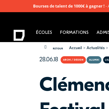
Bourses de talent de 1000€ à gagner !
- 
ÉCOLES
FORMATIONS
ADMI
Accueil
Actualités
VOUS ÊTES ICI
RETOUR
28.06.18
ARCHI / DESIGN
ALUMNI
LI
Clémence