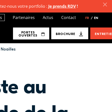
tez-nous votre portfolio :
Je prends RDV
!
s
Partenaires
Actus
Contact
FR
/
EN
PORTES
BROCHURE
ENTRETI
OUVERTES
 Noailles
ste au