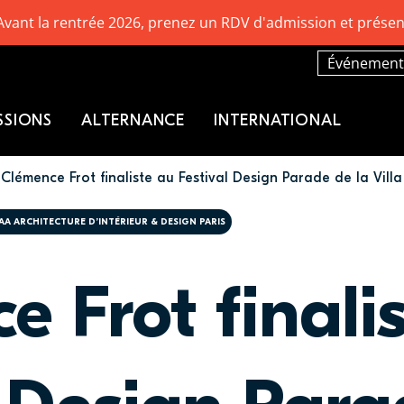
Avant la rentrée 2026, prenez un RDV d'admission et présen
Événement
SSIONS
ALTERNANCE
INTERNATIONAL
Clémence Frot finaliste au Festival Design Parade de la Villa
SAA ARCHITECTURE D’INTÉRIEUR & DESIGN PARIS
 Frot finali