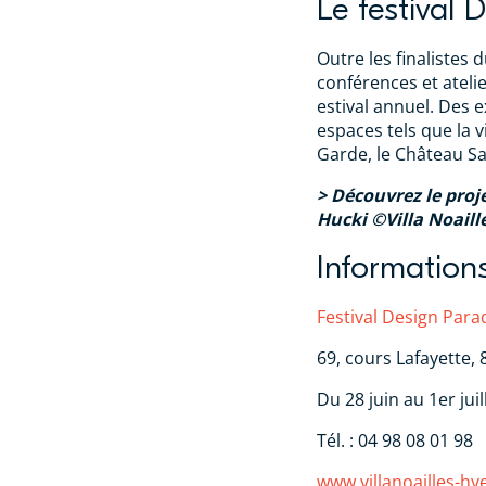
Le festival 
Outre les finalistes 
conférences et atelie
estival annuel. Des e
espaces tels que la v
Garde, le Château Sa
> Découvrez le proje
Hucki
©
Villa Noaill
Information
Festival Design Par
69, cours Lafayette,
Du 28 juin au 1er jui
Tél. : 04 98 08 01 98
www.villanoailles-h