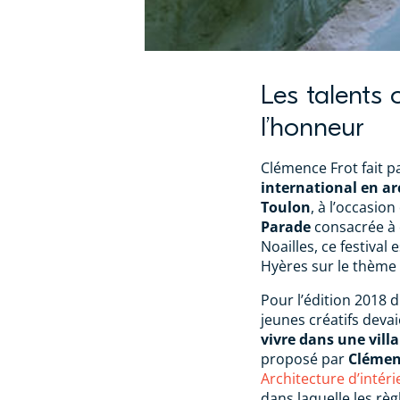
Les talents 
l’honneur
Clémence Frot fait p
international en ar
Toulon
, à l’occasion
Parade
consacrée à c
Noailles, ce festival
Hyères sur le thème 
Pour l’édition 2018 d
jeunes créatifs devai
vivre dans une vill
proposé par
Clémen
Architecture d’intér
dans laquelle les rè