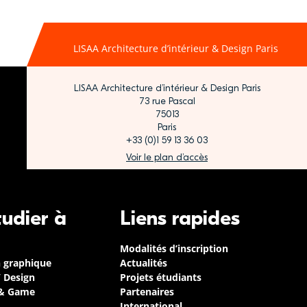
LISAA Architecture d’intérieur & Design Paris
LISAA Architecture d’intérieur & Design Paris
73 rue Pascal
75013
Paris
+33 (0)1 59 13 36 03
Voir le plan d’accès
tudier à
Liens rapides
Modalités d’inscription
n graphique
Actualités
/ Design
Projets étudiants
 & Game
Partenaires
International