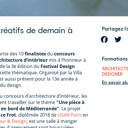
créatifs de demain à
Partagez l’
FACEBOOK
T
artie des 10
finalistes
du
concours
Formations 
chitecture d’intérieur
mis à l’honneur à
 de la 3e édition du
Festival Design
ARCHITECTE
ette thématique. Organisé par la Villa
DESIGNER
 est aussi présent pour la 13e année à
En savoir pl
du design.
u concours d’architecture d’intérieur, les
ent travailler sur le thème
"Une pièce à
a en bord de Méditerranée"
. Le projet
ce Frot
, diplômée 2018 de
LISAA Paris
en
ieur & Design
, est une salle à manger
gles d'agencement sont bousculées.