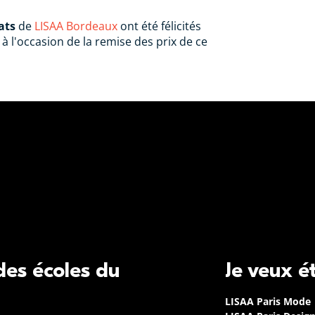
ats
de
LISAA Bordeaux
ont été félicités
à l'occasion de la remise des prix de ce
 des écoles du
Je veux é
LISAA Paris Mode