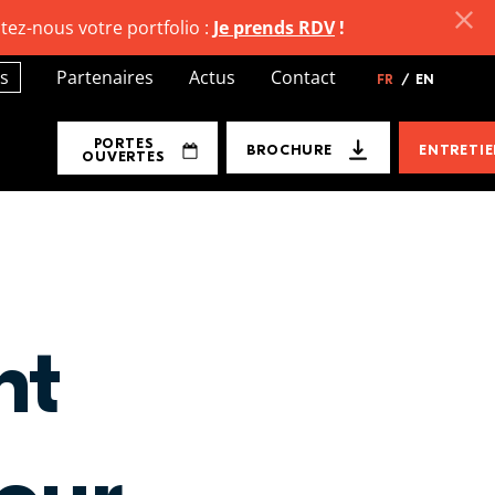
tez-nous votre portfolio :
Je prends RDV
!
s
Partenaires
Actus
Contact
FR
/
EN
PORTES
BROCHURE
ENTRETI
OUVERTES
nt