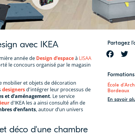
sign avec IKEA
Partagez l’
FACEBOOK
T
emière année de
Design d’espace
à
LISAA
té le concours organisé par le magasin
Formations 
 mobilier et objets de décoration
École d'Arch
s
designers
d'intégrer leur processus de
Bordeaux
ces et d’aménagement
. Le service
En savoir pl
ieur
d'IKEA les a ainsi consulté afin de
bres d’enfants
, autour d’un univers
et déco d'une chambre