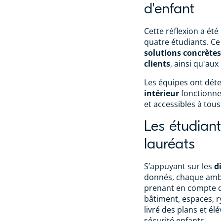
d'enfant
Cette réflexion a été
quatre étudiants. Ce
solutions concrètes
clients
, ainsi qu'aux
Les équipes ont dét
intérieur
fonctionnel
et accessibles à tous
Les étudian
lauréats
S’appuyant sur les
d
donnés, chaque ambia
prenant en compte de
bâtiment, espaces, 
livré des plans et é
sécurité enfants.