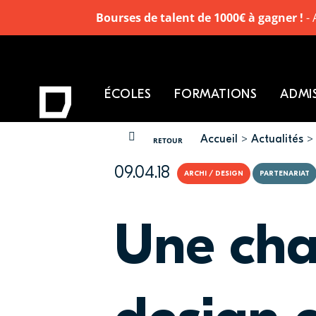
Bourses de talent de 1000€ à gagner !
- 
ÉCOLES
FORMATIONS
ADMI
Accueil
Actualités
VOUS ÊTES ICI
RETOUR
09.04.18
ARCHI / DESIGN
PARTENARIAT
Une cha