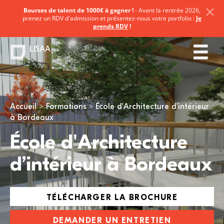
Bourses de talent de 1000€ à gagner !
- Avant la rentrée 2026,
prenez un RDV d'admission et présentez-nous votre portfolio :
Je
prends RDV
!
LISAA
Vous êtes ici
Accueil
Formations
École d'Architecture d’intérieur
à Bordeaux
École d'Architecture
d’intérieur à Bordeaux
TÉLÉCHARGER LA BROCHURE
DEMANDER UN ENTRETIEN