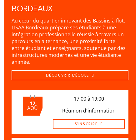
BORDEAUX
Au cœur du quartier innovant des Bassins à flot,
LISAA Bordeaux prépare ses étudiants à une
intégration professionnelle réussie à travers un
parcours en alternance, une proximité forte
entre étudiant et enseignants, soutenue par des
infrastructures modernes et une vie étudiante
animée.
DÉCOUVRIR L'ÉCOLE
17:00 à 19:00
12
AOÛ
Réunion d'information
S'INSCRIRE