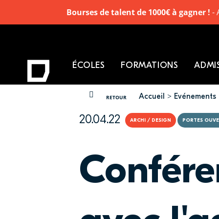
Bourses de talent de 1000€ à gagner !
- 
ÉCOLES
FORMATIONS
ADMI
Accueil
Evénements
VOUS ÊTES ICI
RETOUR
20.04.22
ARCHI / DESIGN
PORTES OUVE
Confére