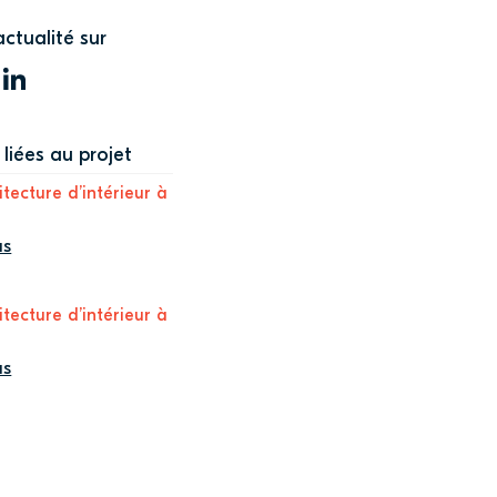
actualité sur
WITTER
LINKEDIN
liées au projet
itecture d’intérieur à
us
itecture d’intérieur à
us