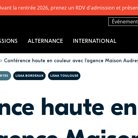
Avant la rentrée 2026, prenez un RDV d'admission et présen
Événement
SSIONS
ALTERNANCE
INTERNATIONAL
Conférence haute en couleur avec l'agence Maison Audre
RTES
LISAA BORDEAUX
LISAA TOULOUSE
nce haute en