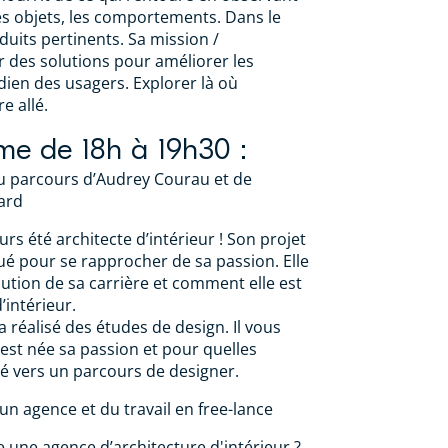
les objets, les comportements. Dans le
duits pertinents. Sa mission /
r des solutions pour améliorer les
idien des usagers. Explorer là où
e allé.
e de 18h à 19h30 :
u parcours d’Audrey Courau et de
lard
rs été architecte d’intérieur ! Son projet
ué pour se rapprocher de sa passion. Elle
lution de sa carrière et comment elle est
’intérieur.
 a réalisé des études de design. Il vous
st née sa passion et pour quelles
nté vers un parcours de designer.
un agence et du travail en free-lance
une agence d’architecture d'intérieur ?