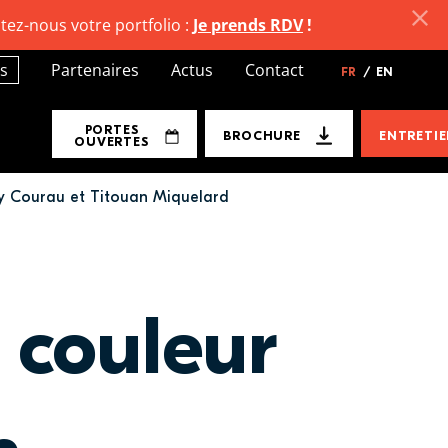
tez-nous votre portfolio :
Je prends RDV
!
s
Partenaires
Actus
Contact
FR
/
EN
PORTES
BROCHURE
ENTRETI
OUVERTES
y Courau et Titouan Miquelard
 couleur