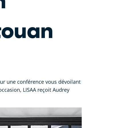
n
touan
pour une conférence vous dévoilant
'occasion, LISAA reçoit Audrey