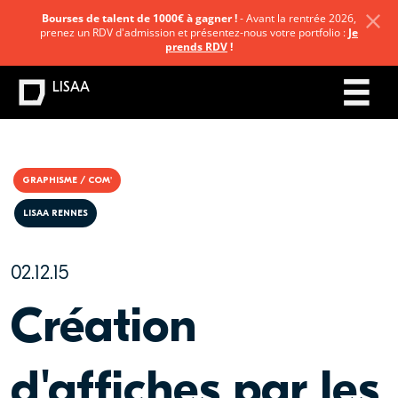
Bourses de talent de 1000€ à gagner !
- Avant la rentrée 2026,
prenez un RDV d'admission et présentez-nous votre portfolio :
Je
prends RDV
!
LISAA
GRAPHISME / COM'
LISAA RENNES
02.12.15
Création
d'affiches par les