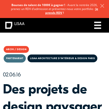
Bourses de talent de 1000€ à gagner !
- Avant la rentrée 2026,
prenez un RDV d'admission et présentez-nous votre portfolio :
Je
prends RDV
!
LISAA
ARCHI / DESIGN
PARTENARIAT
LISAA ARCHITECTURE D’INTÉRIEUR & DESIGN PARIS
02.06.16
Des projets de
design paysager