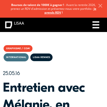
Bourses de talent de 1000€ à gagner !
- Avant la rentrée 2026,
prenez un RDV d'admission et présentez-nous votre portfolio :
Je
prends RDV
!
LISAA
GRAPHISME / COM'
INTERNATIONAL
LISAA RENNES
25.05.16
Entretien avec
Mélanie, en